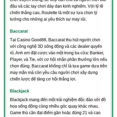
đầu và các tay chơi dày dạn kinh nghiệm. Với tỷ lệ
chiến thắng cao, Roulette là một sự lựa chọn lý
tưởng cho những ai yêu thích sự may rủi.
Baccarat
Tại Casino Good88, Baccarat thu hút người chơi
với công nghệ 3D sống động và các dealer quyến
rũ. Anh em đặt cược vào một trong ba cửa: Banker,
Player, và Tie, với cơ hội nhận phần thưởng lớn nếu
chọn đúng. Baccarat không chỉ là tựa game dựa trên
may mắn mà còn yêu cầu người chơi xây dựng
chiến lược để tăng cơ hội thắng lợi.
Blackjack
Blackjack mang đến một trải nghiệm độc đáo với đồ
họa sống động cùng nhiều góc quay khác nhau.
Game thủ cần đạt điểm gần hoặc đúng 21 và cao