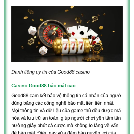
Danh tiếng uy tín của Good88 casino
Casino Good88 bảo mật cao
Good88 cam kết bảo vệ thông tin cá nhân của người
dùng bằng các công nghệ bảo mật tiên tiến nhất.
Mọi thông tin và dữ liệu của game thủ đều được mã
hóa và lưu trữ an toàn, giúp người chơi yên tâm tận
hưởng giây phút cá cược mà không lo lắng về vấn
đề bảo mật. Điều này vừa đảm bảo quyền lợi của