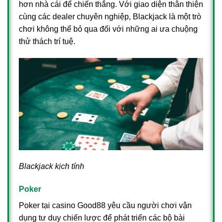
hơn nhà cái để chiến thắng. Với giao diện thân thiện
cùng các dealer chuyên nghiệp, Blackjack là một trò
chơi không thể bỏ qua đối với những ai ưa chuộng
thử thách trí tuệ.
Blackjack kịch tính
Poker
Poker tại casino Good88 yêu cầu người chơi vận
dụng tư duy chiến lược để phát triển các bộ bài