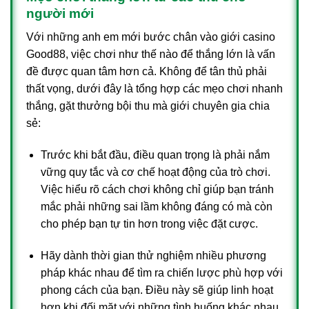
người mới
Với những anh em mới bước chân vào giới casino
Good88, việc chơi như thế nào để thắng lớn là vấn
đề được quan tâm hơn cả. Không để tân thủ phải
thất vọng, dưới đây là tổng hợp các mẹo chơi nhanh
thắng, gặt thưởng bội thu mà giới chuyên gia chia
sẻ:
Trước khi bắt đầu, điều quan trọng là phải nắm
vững quy tắc và cơ chế hoạt động của trò chơi.
Việc hiểu rõ cách chơi không chỉ giúp bạn tránh
mắc phải những sai lầm không đáng có mà còn
cho phép bạn tự tin hơn trong việc đặt cược.
Hãy dành thời gian thử nghiệm nhiều phương
pháp khác nhau để tìm ra chiến lược phù hợp với
phong cách của bạn. Điều này sẽ giúp linh hoạt
hơn khi đối mặt với những tình huống khác nhau