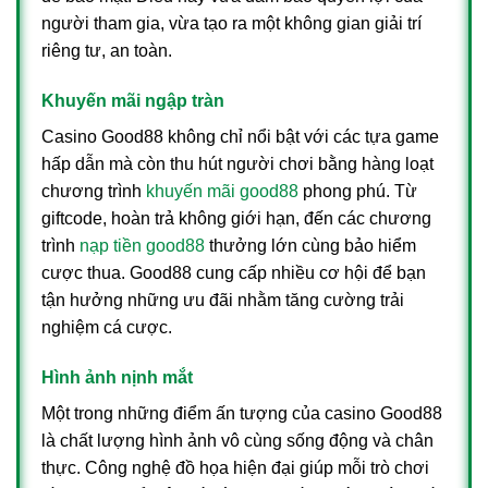
người tham gia, vừa tạo ra một không gian giải trí
riêng tư, an toàn.
Khuyến mãi ngập tràn
Casino Good88 không chỉ nổi bật với các tựa game
hấp dẫn mà còn thu hút người chơi bằng hàng loạt
chương trình
khuyến mãi good88
phong phú. Từ
giftcode, hoàn trả không giới hạn, đến các chương
trình
nạp tiền good88
thưởng lớn cùng bảo hiểm
cược thua. Good88 cung cấp nhiều cơ hội để bạn
tận hưởng những ưu đãi nhằm tăng cường trải
nghiệm cá cược.
Hình ảnh nịnh mắt
Một trong những điểm ấn tượng của casino Good88
là chất lượng hình ảnh vô cùng sống động và chân
thực. Công nghệ đồ họa hiện đại giúp mỗi trò chơi