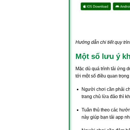
Hướng dẫn chi tiết quy tr
Một số lưu ý k
Mặc dù quá trình tải ứng 
tới một số điều quan trọn
Người chơi cần phải ch
trang chủ lừa đảo thì k
Tuân thủ theo các hướn
này giúp bạn tải app n