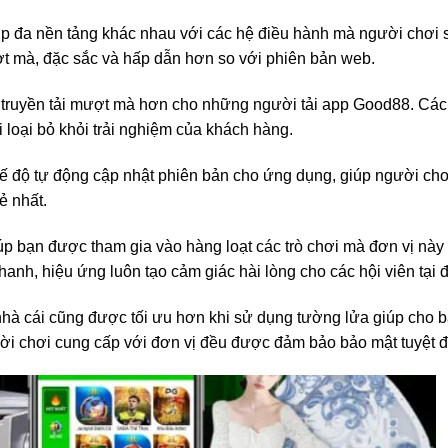
p đa nền tảng khác nhau với các hệ điều hành mà người chơi 
t mà, đặc sắc và hấp dẫn hơn so với phiên bản web.
 truyền tải mượt mà hơn cho những người tải app Good88. Các y
 loại bỏ khỏi trải nghiệm của khách hàng.
ế độ tự động cập nhật phiên bản cho ứng dụng, giúp người chơ
ẻ nhất.
úp bạn được tham gia vào hàng loạt các trò chơi mà đơn vị này
hanh, hiệu ứng luôn tạo cảm giác hài lòng cho các hội viên tại đ
hà cái cũng được tối ưu hơn khi sử dụng tường lửa giúp cho bạ
ời chơi cung cấp với đơn vị đều được đảm bảo bảo mật tuyệt đ