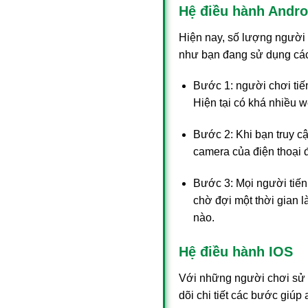
Hệ điều hành Andro
Hiện nay, số lượng người 
như bạn đang sử dụng các 
Bước 1: người chơi tiến
Hiện tại có khá nhiều w
Bước 2: Khi bạn truy c
camera của điện thoại 
Bước 3: Mọi người tiến 
chờ đợi một thời gian l
nào.
Hệ điều hành IOS
Với những người chơi sử 
dõi chi tiết các bước giúp