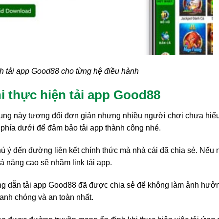
ình tải app Good88 cho từng hệ điều hành
hi thực hiện tải app Good88
dụng này tương đối đơn giản nhưng nhiều người chơi chưa hiểu
g phía dưới để đảm bảo tải app thành công nhé.
ú ý đến đường liên kết chính thức mà nhà cái đã chia sẻ. Nếu
hả năng cao sẽ nhầm link tải app.
g dẫn tải app Good88 đã được chia sẻ để không làm ảnh hưởng 
hanh chóng và an toàn nhất.