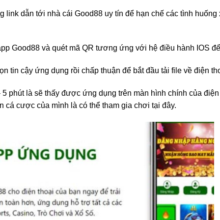
link dẫn tới nhà cái Good88 uy tín để hạn chế các tình huống 
app Good88 và quét mã QR tương ứng với hệ điều hành IOS để 
 tin cậy ứng dụng rồi chấp thuận để bắt đầu tải file về điện tho
 5 phút là sẽ thấy được ứng dụng trên màn hình chính của điện 
 cá cược của mình là có thể tham gia chơi tại đây.