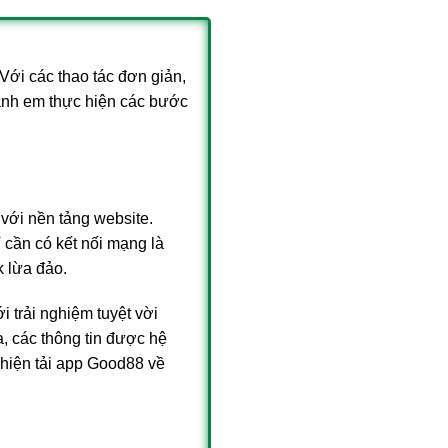
 Với các thao tác đơn giản,
 anh em thực hiện các bước
 với nền tảng website.
 cần có kết nối mạng là
 lừa đảo.
 trải nghiệm tuyệt vời
a, các thông tin được hệ
 hiện tải app Good88 về