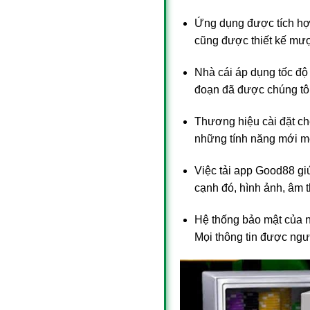
Ứng dụng được tích hợ
cũng được thiết kế mượ
Nhà cái áp dụng tốc độ
đoạn đã được chúng tôi
Thương hiệu cài đặt ch
những tính năng mới m
Việc tải app Good88 gi
cạnh đó, hình ảnh, âm t
Hệ thống bảo mật của n
Mọi thông tin được ngư