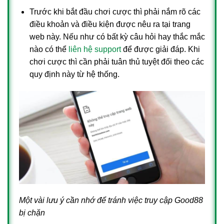
Trước khi bắt đầu chơi cược thì phải nắm rõ các
điều khoản và điều kiện được nêu ra tại trang
web này. Nếu như có bất kỳ câu hỏi hay thắc mắc
nào có thể
liên hệ support
để được giải đáp. Khi
chơi cược thì cần phải tuân thủ tuyệt đối theo các
quy định này từ hệ thống.
Một vài lưu ý cần nhớ để tránh việc truy cập Good88
bị chặn