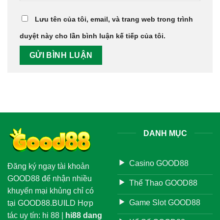
Lưu tên của tôi, email, và trang web trong trình
duyệt này cho lần bình luận kế tiếp của tôi.
DANH MỤC
Casino GOOD88
Đăng ký ngay tài khoản
GOOD88 để nhận nhiều
Thể Thao GOOD88
khuyến mại khủng chỉ có
Game Slot GOOD88
tại GOOD88.BUILD Hợp
tác uy tín:
hi 88
|
hi88 dang