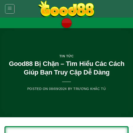
Skip
to
content
TIN TỨC
Good88 Bị Chặn – Tìm Hiểu Các Cách
Giúp Bạn Truy Cập Dễ Dàng
POSTED ON
08/09/2024
BY
TRƯƠNG KHẮC TÚ