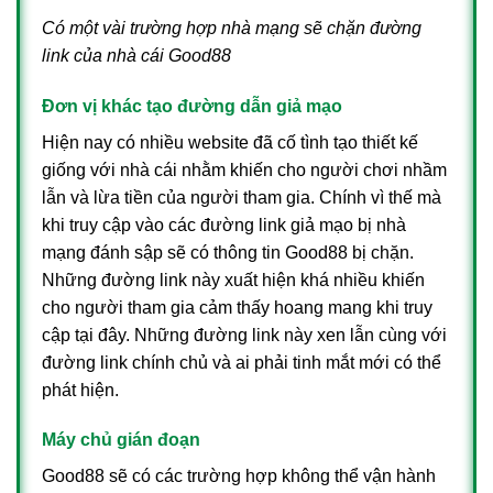
Có một vài trường hợp nhà mạng sẽ chặn đường
link của nhà cái Good88
Đơn vị khác tạo đường dẫn giả mạo
Hiện nay có nhiều website đã cố tình tạo thiết kế
giống với nhà cái nhằm khiến cho người chơi nhầm
lẫn và lừa tiền của người tham gia. Chính vì thế mà
khi truy cập vào các đường link giả mạo bị nhà
mạng đánh sập sẽ có thông tin Good88 bị chặn.
Những đường link này xuất hiện khá nhiều khiến
cho người tham gia cảm thấy hoang mang khi truy
cập tại đây. Những đường link này xen lẫn cùng với
đường link chính chủ và ai phải tinh mắt mới có thể
phát hiện.
Máy chủ gián đoạn
Good88 sẽ có các trường hợp không thể vận hành