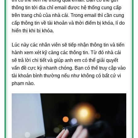
thông tin tới địa chỉ email được hệ thống cung cấp
trên trang chủ của nhà cái. Trong email thì cần cung
cấp thông tin về tài khoản và thời điểm bị khóa, lí do
hiển thị khi bị khóa.
Lúc này các nhân viên sẽ tiếp nhận thông tin và tiến
hành xem xét kỹ càng các thông tin. Từ đó nhà cái
sẽ trả lời chi tiết và giúp anh em có thể giải quyết
vấn đề cực kỳ nhanh chóng. Bạn có thể truy cập vào
tài khoản bình thường nếu như không có bất cứ vi
phạm nào.