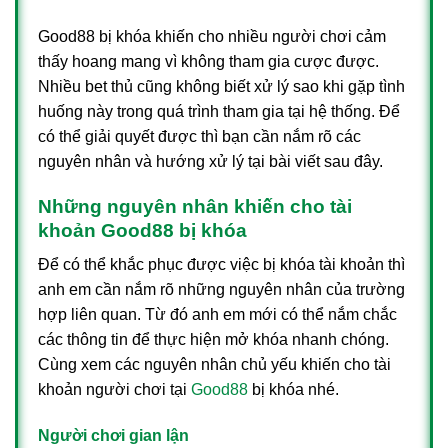
Good88 bị khóa khiến cho nhiều người chơi cảm
thấy hoang mang vì không tham gia cược được.
Nhiều bet thủ cũng không biết xử lý sao khi gặp tình
huống này trong quá trình tham gia tại hệ thống. Để
có thể giải quyết được thì bạn cần nắm rõ các
nguyên nhân và hướng xử lý tại bài viết sau đây.
Những nguyên nhân khiến cho tài
khoản Good88 bị khóa
Để có thể khắc phục được việc bị khóa tài khoản thì
anh em cần nắm rõ những nguyên nhân của trường
hợp liên quan. Từ đó anh em mới có thể nắm chắc
các thông tin để thực hiện mở khóa nhanh chóng.
Cùng xem các nguyên nhân chủ yếu khiến cho tài
khoản người chơi tại
Good88
bị khóa nhé.
Người chơi gian lận