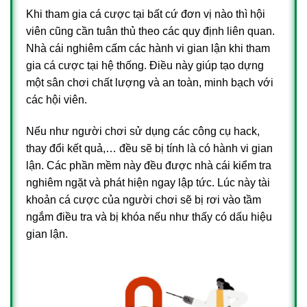
Khi tham gia cá cược tại bất cứ đơn vị nào thì hội
viên cũng cần tuân thủ theo các quy định liên quan.
Nhà cái nghiêm cấm các hành vi gian lận khi tham
gia cá cược tại hệ thống. Điều này giúp tạo dựng
một sân chơi chất lượng và an toàn, minh bạch với
các hội viên.
Nếu như người chơi sử dụng các công cụ hack,
thay đổi kết quả,… đều sẽ bị tính là có hành vi gian
lận. Các phần mềm này đều được nhà cái kiểm tra
nghiêm ngặt và phát hiện ngay lập tức. Lúc này tài
khoản cá cược của người chơi sẽ bị rơi vào tầm
ngắm điều tra và bị khóa nếu như thấy có dấu hiệu
gian lận.