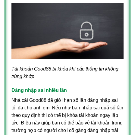
Tài khoản Good88 bị khóa khi các thông tin không
trùng khớp
Đăng nhập sai nhiều lần
Nhà cái Good88 đã giới hạn số lần đăng nhập sai
tối đa cho anh em. Nếu như bạn nhập sai quá số lần
theo quy định thì có thể bị khóa tài khoản ngay lập
tức. Điều này giúp bạn có thể bảo vệ tài khoản trong
trường hợp có người chơi cố gắng đăng nhập trái