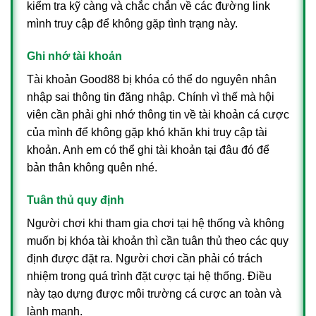
kiểm tra kỹ càng và chắc chắn về các đường link
mình truy cập để không gặp tình trạng này.
Ghi nhớ tài khoản
Tài khoản Good88 bị khóa có thể do nguyên nhân
nhập sai thông tin đăng nhập. Chính vì thế mà hội
viên cần phải ghi nhớ thông tin về tài khoản cá cược
của mình để không gặp khó khăn khi truy cập tài
khoản. Anh em có thể ghi tài khoản tại đâu đó để
bản thân không quên nhé.
Tuân thủ quy định
Người chơi khi tham gia chơi tại hệ thống và không
muốn bị khóa tài khoản thì cần tuân thủ theo các quy
định được đặt ra. Người chơi cần phải có trách
nhiệm trong quá trình đặt cược tại hệ thống. Điều
này tạo dựng được môi trường cá cược an toàn và
lành mạnh.