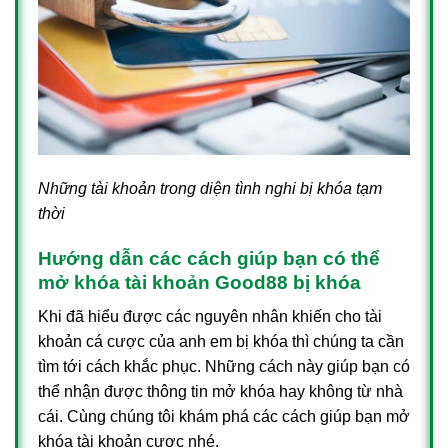
Những tài khoản trong diện tình nghi bị khóa tạm
thời
Hướng dẫn các cách giúp bạn có thể
mở khóa tài khoản Good88 bị khóa
Khi đã hiểu được các nguyên nhân khiến cho tài
khoản cá cược của anh em bị khóa thì chúng ta cần
tìm tới cách khắc phục. Những cách này giúp bạn có
thể nhận được thông tin mở khóa hay không từ nhà
cái. Cùng chúng tôi khám phá các cách giúp bạn mở
khóa tài khoản cược nhé.