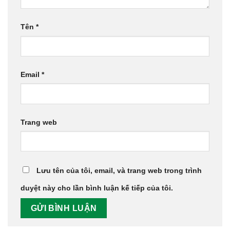
Tên
*
Email
*
Trang web
Lưu tên của tôi, email, và trang web trong trình
duyệt này cho lần bình luận kế tiếp của tôi.